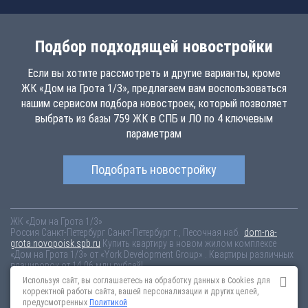
Подбор подходящей новостройки
Если вы хотите рассмотреть и другие варианты, кроме
ЖК «Дом на Грота 1/3», предлагаем вам воспользоваться
нашим сервисом подбора новостроек, который позволяет
выбрать из базы 759 ЖК в СПБ и ЛО по 4 ключевым
параметрам
Подобрать новостройку
ЖК «Дом на Грота 1/3»
Россия
Санкт-Петербург
Санкт-Петербург г., Песочная наб.
dom-na-
grota.novopoisk.spb.ru
Купить квартиру в новом жилом комплексе
«Дом на Грота 1/3» от «York Development Group» . Квартиры различных
планировок от 14.06 млн рублей!
Используя сайт, вы соглашаетесь на обработку данных в Cookies для
Новостройки Санкт-Петербурга
Новостройки Москвы
корректной работы сайта, вашей персонализации и других целей,
Информация на сайте взята из открытых источников, не является
предусмотренных
Политикой