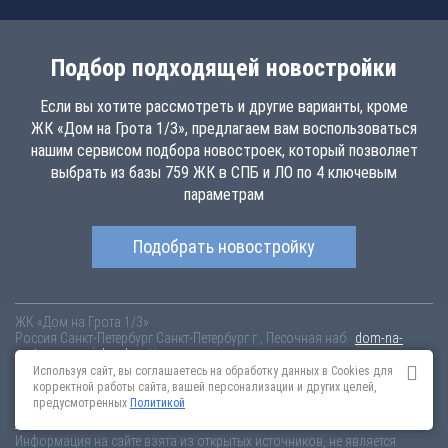
Подбор подходящей новостройки
Если вы хотите рассмотреть и другие варианты, кроме
ЖК «Дом на Грота 1/3», предлагаем вам воспользоваться
нашим сервисом подбора новостроек, который позволяет
выбрать из базы 759 ЖК в СПБ и ЛО по 4 ключевым
параметрам
Подобрать новостройку
ЖК «Дом на Грота 1/3»
Россия
Санкт-Петербург
Санкт-Петербург г., Песочная наб.
dom-na-
grota.novopoisk.spb.ru
Купить квартиру в новом жилом комплексе
«Дом на Грота 1/3» от «York Development Group» . Квартиры различных
Используя сайт, вы соглашаетесь на обработку данных в Cookies для
планировок от 14.06 млн рублей!
корректной работы сайта, вашей персонализации и других целей,
предусмотренных
Политикой
Новостройки Санкт-Петербурга
Новостройки Москвы
Информация на сайте взята из открытых источников, не является